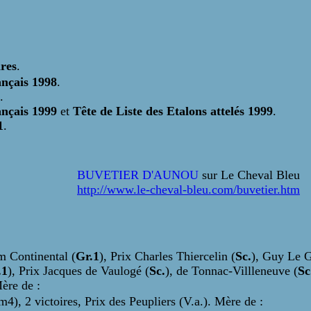
ires
.
ançais 1998
.
.
ançais 1999
et
Tête de Liste des Etalons attelés 1999
.
1
.
BUVETIER D'AUNOU
sur Le Cheval Bleu
http://www.le-cheval-bleu.com/buvetier.htm
m Continental (
Gr.1
), Prix Charles Thiercelin (
Sc.
), Guy Le G
.1
), Prix Jacques de Vaulogé (
Sc.
), de Tonnac-Villleneuve (
Sc
ère de :
, 2 victoires, Prix des Peupliers (V.a.). Mère de :