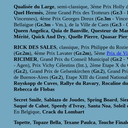
Qualisée du Large
, semi-classique, 3ème Prix Holly 
Quel Hermès
, 2ème Grand Prix des Trotteurs (
Gr.3
- 
Vincennes), 4ème Prix Georges Dreux (
Gr.3m
- Vince
Bellaigue (
Gr.3m
- Vm.), de la Ville de Caen (
Gr.3
- 
Queen Angelica
,
Quia de Banville
,
Questeur de Ma
Mérité
,
Quick And Dry
,
Quelle Pierre
,
Quasar Pier
RICK DES SALES
, classique, Prix Philippe du Rozie
(
Gr.2m
), 4ème Prix Lavater (
Gr.2m
), 5ème
Prix de V
RICIMER
, Grand Prix du Conseil Municipal (
Gr.2
- 
- Agen), Prix Vichy Célestins (Int.), 2ème Etape X du
(
Gr.2
), Grand Prix de Gelsenkirchen (
Gr.2
), Grand Pri
de Buenos-Aires (
Gr.2
), Etape XIII du Grand National
Royskopp de Cuves
,
Rallye du Ravary
,
Rocaline d
Rebecca de Flobas
Secret Smile
,
Sablazo de Joudes
,
Spring Board
,
Sie
Saqué de Cahot
,
Speedy d'Ivray
,
Santa Noa
,
Soleil
En Belgique,
Crack du Lombart
Topette
,
Topaze Bella
,
Texane Paulca
,
Touche Final