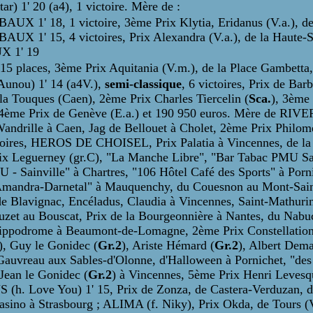
1' 20 (a4), 1 victoire. Mère de :
X 1' 18, 1 victoire, 3ème Prix Klytia, Eridanus (V.a.), de
X 1' 15, 4 victoires, Prix Alexandra (V.a.), de la Haute-Sa
X 1' 19
places, 3ème Prix Aquitania (V.m.), de la Place Gambetta,
Aunou) 1' 14 (a4V.),
semi-classique
, 6 victoires, Prix de Bar
 la Touques (Caen), 2ème Prix Charles Tiercelin (
Sca.
), 3ème 
 4ème Prix de Genève (E.a.) et 190 950 euros. Mère de RIVER
Wandrille à Caen, Jag de Bellouet à Cholet, 2ème Prix Philo
ires, HEROS DE CHOISEL, Prix Palatia à Vincennes, de la Bas
élix Leguerney (gr.C), "La Manche Libre", "Bar Tabac PMU Sa
U - Sainville" à Chartres, "106 Hôtel Café des Sports" à Porn
Amandra-Darnetal" à Mauquenchy, du Couesnon au Mont-Sain
 Blavignac, Encéladus, Claudia à Vincennes, Saint-Mathurin 
zet au Bouscat, Prix de la Bourgeonnière à Nantes, du Nab
Hippodrome à Beaumont-de-Lomagne, 2ème Prix Constellatio
), Guy le Gonidec (
Gr.2
), Ariste Hémard (
Gr.2
), Albert Dema
Gauvreau aux Sables-d'Olonne, d'Halloween à Pornichet, "de
 Jean le Gonidec (
Gr.2
) à Vincennes, 5ème Prix Henri Levesq
. Love You) 1' 15, Prix de Zonza, de Castera-Verduzan, de
asino à Strasbourg ; ALIMA (f. Niky), Prix Okda, de Tours (