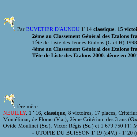
Par
BUVETIER D'AUNOU
1' 14
classique
.
15 victo
2ème au Classement Général des Etalons fr
Tête de Liste des Jeunes Etalons (G et H) 1998
4ème au Classement Général des Etalons fr
Tête de Liste des Etalons 2000
.
4ème en 200
1ère mère
NEUILLY
, 1 ' 16,
classique
, 8 victoires, 17 places,
Critériu
Montélimar, de Florac (V.a.), 2ème Critérium des 3 ans (
Gr
Ovide Moulinet (
Sc.
), Victor Régis (
Sc.
) et 1 679 750 FF.
M
- UTOPIE DU BUISSON 1' 19 (a4V.) - 1' 20 (m4)