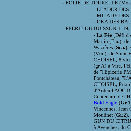
- EOLIE DE TOURELLE (Moktar) 
- LEADER DES BAU
- MILADY DES BAU
- OKA DES BAU
- FEERIE DU BUISSON 1' 19, 15 
-
La Fée
(Défi d'
Martin (E.a.), de
Wazières (
Sca.
),
(Vm.), de Saint-
CHOISEL, 8 victo
(gr.A) à Vire, F
de "l'Epicerie PM
Pontchâteau,
"L'
CHOISEL, Prix de
d'Ardeuil AOC Bu
Centenaire de l'
Bold Eagle
(
Gr.1
Vincennes, Jean 
Moulinet (
Gr.2
),
GUN DU CITRUS (h
à Avenches, du C