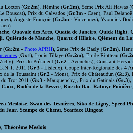
du Locton (
Gr.2m
), Hémine (
Gr.2m
), 5ème Prix Ali Hawas (
Le Bouscat), Prix du Calvados (
Gr.3m
- Caen), Paul Delanoë
nnes), Auguste François (
Gr.3m
- Vincennes), Yvonnick Bodi
Caen)
nche
,
Quavale des Ares
,
Quatia de Janeiro
,
Quick Right
,
Q
ji
,
Quiètude de Manche
,
Quartz d'Hilaire
,
Qlément du La
r (
Gr.2m
-
Photo APRH
), 2ème Prix de Basly (
Gr.2m
), Henr
incennes
(
Gr.1
), Louis Tillaye (
Gr.2m
), Emile Riotteau (
Gr.
Vichy), Prix du Président (
Gr.2
- Avenches), Constant Hervieu
 G.N.T. 2011 (
Gr.3
- Lisieux), Coupe Inter-Régionale des 4 
x de la Toussaint (
Gr.2
- Mons), Prix de Châteaudun (
Gr.3
),
 du Trot 2011 (
Gr.3
- Mauquenchy), Prix du Gatinais (
Gr.3
),
u Caux
,
Rodéo de la Besvre
,
Rue du Bac
,
Ratmyr Poinière
rra Mesloise
,
Swan des Tesnières
,
Siko de Ligny
,
Speed Ph
 du Jaar
,
Scampe de Chenu
,
Scarface Ringeat
e
,
Théorème Meslois