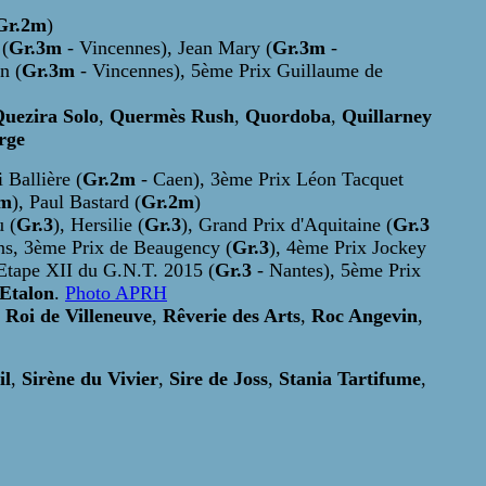
Gr.2m
)
 (
Gr.3m
- Vincennes), Jean Mary (
Gr.3m
-
n (
Gr.3m
- Vincennes), 5ème Prix Guillaume de
uezira Solo
,
Quermès Rush
,
Quordoba
,
Quillarney
rge
i Ballière (
Gr.2m
- Caen), 3ème Prix Léon Tacquet
2m
), Paul Bastard (
Gr.2m
)
 (
Gr.3
), Hersilie (
Gr.3
), Grand Prix d'Aquitaine (
Gr.3
Ans, 3ème Prix de Beaugency (
Gr.3
), 4ème Prix Jockey
 Etape XII du G.N.T. 2015 (
Gr.3
- Nantes), 5ème Prix
Etalon
.
Photo APRH
,
Roi de Villeneuve
,
Rêverie des Arts
,
Roc Angevin
,
il
,
Sirène du Vivier
,
Sire de Joss
,
Stania Tartifume
,