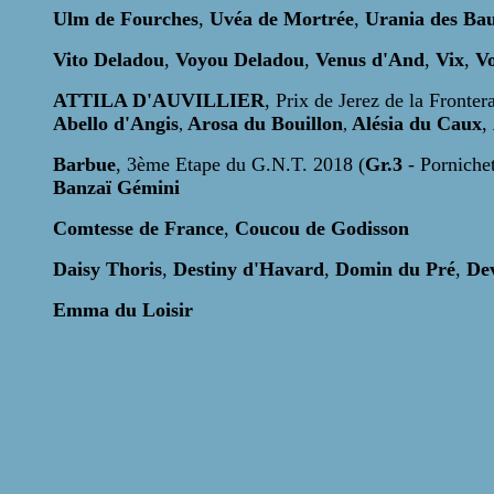
Ulm de Fourches
,
Uvéa de Mortrée
,
Urania des Bau
Vito Deladou
,
Voyou Deladou
,
Venus d'And
,
Vix
,
Vo
ATTILA D'AUVILLIER
, Prix de Jerez de la Frontera
Abello d'Angis
Arosa du Bouillon
Alésia du Caux
,
,
,
Barbue
, 3ème Etape du G.N.T. 2018 (
Gr.3
- Porniche
Banzaï Gémini
Comtesse de France
,
Coucou de Godisson
Daisy Thoris
,
Destiny d'Havard
,
Domin du Pré
,
Dev
Emma du Loisir