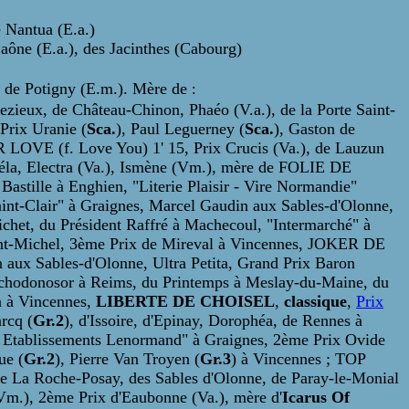
 Nantua (E.a.)
ône (E.a.), des Jacinthes (Cabourg)
 de Potigny (E.m.). Mère de
:
bezieux, de Château-Chinon, Phaéo (V.a.), de la Porte Saint-
Prix Uranie (
Sca.
), Paul Leguerney (
Sca.
), Gaston de
 LOVE (f. Love You) 1' 15, Prix Crucis (Va.), de Lauzun
méla, Electra (Va.), Ismène (Vm.), mère de FOLIE DE
tille à Enghien, "Literie Plaisir - Vire Normandie"
int-Clair" à Graignes, Marcel Gaudin aux Sables-d'Olonne,
ichet, du Président Raffré à Machecoul, "Intermarché" à
t-Michel, 3ème Prix de Mireval à Vincennes,
JOKER DE
aux Sables-d'Olonne, Ultra Petita, Grand Prix Baron
uchodonosor à Reims, du Printemps à Meslay-du-Maine, du
n à Vincennes,
LIBERTE DE CHOISEL
,
classique
,
Prix
rcq (
Gr.2
), d'Issoire, d'Epinay, Dorophéa, de Rennes à
s Etablissements Lenormand" à Graignes, 2ème Prix Ovide
ue (
Gr.2
), Pierre Van Troyen (
Gr.3
) à Vincennes ; TOP
 La Roche-Posay, des Sables d'Olonne, de Paray-le-Monial
Vm.), 2ème Prix d'Eaubonne (Va.), mère d'
Icarus Of