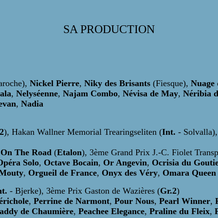
SA PRODUCTION
aroche),
Nickel Pierre
,
Niky des Brisants
(Fiesque),
Nuage 
ala
,
Nelyséenne
,
Najam Combo
,
Névisa de May
,
Néribia 
evan
,
Nadia
2
), Hakan Wallner Memorial Trearingseliten (
Int.
- Solvalla)
,
On The Road
(
Etalon
), 3ème Grand Prix J.-C. Fiolet Transp
Opéra Solo
,
Octave Bocain
,
Or Angevin
,
Ocrisia du Gouti
 Mouty
,
Orgueil de France
,
Onyx des Véry
,
Omara Queen
nt.
- Bjerke), 3ème Prix Gaston de Wazières (
Gr.2
)
richole
,
Perrine de Narmont
,
Pour Nous
,
Pearl Winner
,
addy de Chaumière
,
Peachee Elegance
,
Praline du Fleix
,