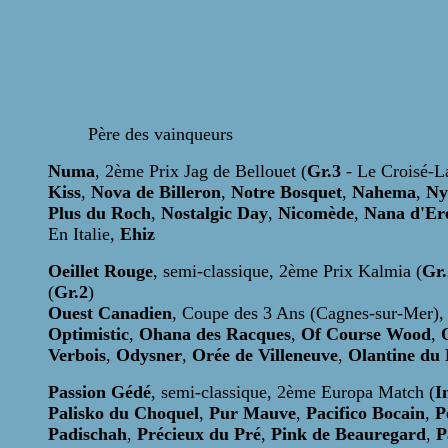
Père des vainqueurs
Numa
, 2ème Prix Jag de Bellouet (
Gr.3
- Le Croisé-L
Kiss
,
Nova de Billeron
,
Notre Bosquet
,
Nahema
,
Ny
Plus du Roch
,
Nostalgic Day
,
Nicomède
,
Nana d'Er
En Italie,
Ehiz
Oeillet Rouge
, semi-classique, 2ème Prix Kalmia (
Gr.
(
Gr.2
)
Ouest Canadien
, Coupe des 3 Ans (Cagnes-sur-Mer)
Optimistic
,
Ohana des Racques
,
Of Course Wood
,
Verbois
,
Odysner
,
Orée de Villeneuve
,
Olantine du
Passion Gédé
, semi-classique, 2ème Europa Match (
I
Palisko du Choquel
,
Pur Mauve
,
Pacifico Bocain
,
Pé
Padischah
,
Précieux du Pré
,
Pink de Beauregard
,
P