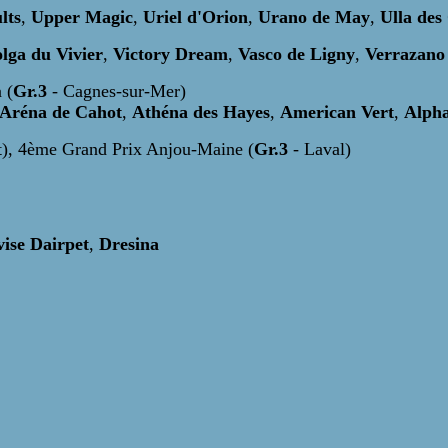
lts
,
Upper Magic
,
Uriel d'Orion
,
Urano de May
,
Ulla de
lga du Vivier
,
Victory Dream
,
Vasco de Ligny
,
Verrazano
 (
Gr.3
- Cagnes-sur-Mer)
Aréna de Cahot
,
Athéna des Hayes
,
American Vert
,
Alpha
t), 4ème Grand Prix Anjou-Maine (
Gr.3
- Laval)
ise Dairpet
,
Dresina