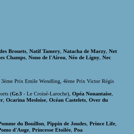
des Brouets
,
Natif Tamery
,
Natacha de Marzy
,
Net
des Champs
,
Nono de l'Airou
,
Néo de Ligny
,
Nec
, 3ème Prix Emile Wendling, 4ème Prix Victor Régis
orts (
Gr.3
- Le Croisé-Laroche),
Opéa Nonantaise
,
er
,
Ocarina Mesloise
,
Océan Castelets
,
Over du
Pomme du Bouillon
,
Pippin de Joudes
,
Prince Life
,
Pomo d'Auge
,
Princesse Etoilée
,
Poa