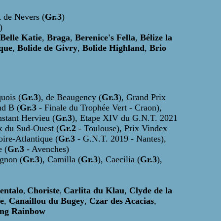
x de Nevers (
Gr.3
)
)
Belle Katie
,
Braga
,
Berenice's Fella
,
Bélize la
que
,
Bolide de Givry
,
Bolide Highland
,
Brio
quois (
Gr.3
), de Beaugency (
Gr.3
), Grand Prix
nd B (
Gr.3
- Finale du Trophée Vert - Craon),
nstant Hervieu (
Gr.3
), Etape XIV du G.N.T. 2021
x du Sud-Ouest (
Gr.2
- Toulouse), Prix Vindex
oire-Atlantique (
Gr.3
- G.N.T. 2019 - Nantes),
 (
Gr.3
- Avenches)
ignon (
Gr.3
), Camilla (
Gr.3
), Caecilia (
Gr.3
),
entalo
Choriste
Carlita du Klau
,
Clyde de la
,
,
e
,
Canaillou du Bugey
,
Czar des Acacias
,
ing Rainbow