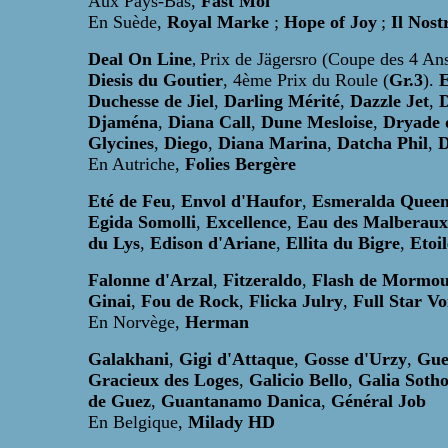
Aux Pays-Bas,
Fast Moi
En Suède,
Royal Marke
;
Hope of Joy
;
Il Nos
Deal On Line
Prix de Jägersro (Coupe des 4 An
,
Diesis du Goutier
, 4ème Prix du Roule (
Gr.3
).
E
Duchesse de Jiel
,
Darling Mérité
,
Dazzle Jet
,
D
Djaména
,
Diana Call
,
Dune Mesloise
,
Dryade 
Glycines
,
Diego
,
Diana Marina
,
Datcha Phil
,
D
En Autriche,
Folies Bergère
Eté de Feu
,
Envol d'Haufor
,
Esmeralda Quee
Egida Somolli
,
Excellence
,
Eau des Malberaux
du Lys
,
Edison d'Ariane
,
Ellita du Bigre
,
Etoil
Falonne d'Arzal
,
Fitzeraldo
,
Flash de Mormou
Ginai
,
Fou de Rock
,
Flicka Julry
,
Full Star Vo
En Norvège,
Herman
Galakhani
,
Gigi d'Attaque
,
Gosse d'Urzy
,
Gue
Gracieux des Loges
,
Galicio Bello
,
Galia Soth
de Guez
,
Guantanamo Danica
,
Général Job
En Belgique,
Milady HD