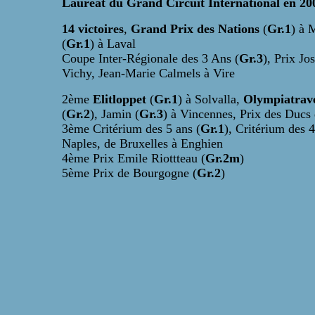
Lauréat du Grand Circuit International en 20
14 victoires
,
Grand Prix des Nations
(
Gr.1
) à 
(
Gr.1
) à Laval
Coupe Inter-Régionale des 3 Ans (
Gr.3
), Prix J
Vichy, Jean-Marie Calmels à Vire
2ème
Elitloppet
(
Gr.1
) à Solvalla,
Olympiatrav
(
Gr.2
), Jamin (
Gr.3
) à Vincennes, Prix des Ducs
3ème Critérium des 5 ans (
Gr.1
), Critérium des 
Naples, de Bruxelles à Enghien
4ème Prix Emile Riottteau (
Gr.2m
)
5ème Prix de Bourgogne (
Gr.2
)