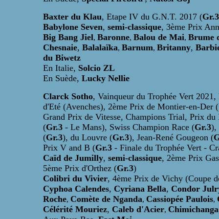
Baxter du Klau
, Etape IV du G.N.T. 2017 (
Gr.3
Babylone Seven
,
semi-classique
, 3ème Prix Ann
Big Bang Jiel
Baronne
Balou de Mai
Brume 
,
,
,
Chesnaie
,
Balalaïka
Barnum
Britanny
,
Barbi
,
,
du Biwetz
En Italie,
Solcio ZL
En Suède,
Lucky Nellie
Clarck Sotho
, Vainqueur du Trophée Vert 2021,
d'Eté (Avenches), 2ème Prix de Montier-en-Der (
Grand Prix de Vitesse, Champions Trial, Prix du 
(
Gr.3
- Le Mans), Swiss Champion Race (
Gr.3
),
(
Gr.3
), du Louvre (
Gr.3
), Jean-René Gougeon (
G
Prix V and B (
Gr.3
- Finale du Trophée Vert - C
Caïd de Jumilly
,
semi-classique
, 2ème Prix Gas
5ème Prix d'Orthez (
Gr.3
)
Colibri du Vivier
, 4ème Prix de Vichy (Coupe d
Cyphoa Calendes
,
Cyriana Bella
,
Condor Julr
Roche
Comète de Nganda
Cassiopée Paulois
,
,
,
Célérité Mouriez
,
Caleb d'Acier
Chimichanga
,