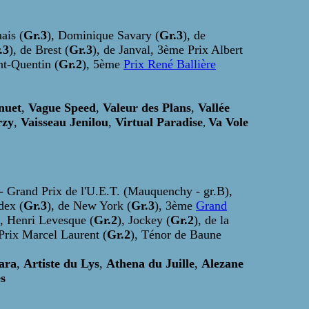
ais (
Gr.3
), Dominique Savary (
Gr.3
), de
.3
), de Brest (
Gr.3
), de Janval, 3ème Prix Albert
nt-Quentin (
Gr.2
), 5ème
Prix René Ballière
nuet
,
Vague Speed
,
Valeur des Plans
,
Vallée
rzy
,
Vaisseau Jenilou
,
Virtual Paradise
Va Vole
,
 - Grand Prix de l'U.E.T. (Mauquenchy - gr.B),
dex (
Gr.3
), de New York (
Gr.3
), 3ème
Grand
), Henri Levesque (
Gr.2
), Jockey (
Gr.2
), de la
 Prix Marcel Laurent (
Gr.2
), Ténor de Baune
ara
,
Artiste du Lys
,
Athena du Juille
,
Alezane
s