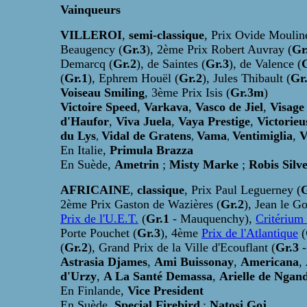
Vainqueurs
VILLEROI
,
semi-classique
, Prix Ovide Mouline
Beaugency (
Gr.3
), 2ème Prix Robert Auvray (
Gr
Demarcq (
Gr.2
), de Saintes (
Gr.3
), de Valence (
(
Gr.1
), Ephrem Houël (
Gr.2
), Jules Thibault (
Gr
Voiseau Smiling
, 3ème Prix Isis (
Gr.3m
)
Victoire Speed
,
Varkava
,
Vasco de Jiel
,
Visage
d'Haufor
,
Viva Juela
,
Vaya Prestige
,
Victorieu
du Lys
Vidal de Gratens
Vama
Ventimiglia
,
V
,
,
,
En Italie,
Primula Brazza
En Suède,
Ametrin
;
Misty Marke
;
Robis Silv
AFRICAINE
,
classique
, Prix Paul Leguerney (
G
2ème Prix Gaston de Wazières (
Gr.2
), Jean le G
Prix de l'U.E.T.
(
Gr.1
- Mauquenchy),
Critérium
Porte Pouchet (
Gr.3
), 4ème
Prix de l'Atlantique
(
(
Gr.2
), Grand Prix de la Ville d'Ecouflant (
Gr.3
Astrasia Djames
,
Ami Buissonay
,
Americana
,
d'Urzy
,
A La Santé Demassa
,
Arielle de Ngan
En Finlande,
Vice President
En Suède,
Special Firebird
;
Natosi Goj