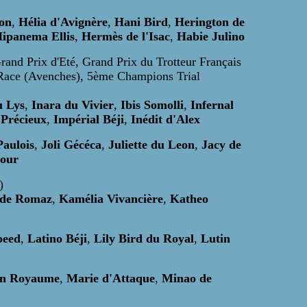
ton
,
Hélia d'Avignère
,
Hani Bird
,
Herington de
ipanema Ellis
,
Hermès de l'Isac
,
Habie Julino
and Prix d'Eté, Grand Prix du Trotteur Français
Race (Avenches), 5ème Champions Trial
u Lys
,
Inara du Vivier
,
Ibis Somolli
,
Infernal
 Précieux
,
Impérial Béji
,
Inédit d'Alex
aulois
,
Joli Gécéca
,
Juliette du Leon
,
Jacy de
mour
)
 de Romaz
,
Kamélia Vivancière
,
Katheo
peed
,
Latino Béji
,
Lily Bird du Royal
,
Lutin
n Royaume
,
Marie d'Attaque
,
Minao de