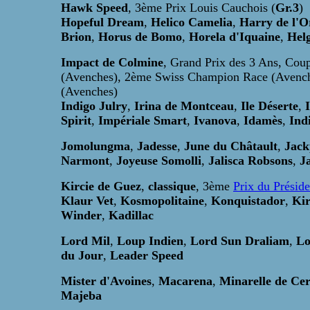
Hawk Speed
, 3ème Prix Louis Cauchois (
Gr.3
)
Hopeful Dream
,
Helico Camelia
,
Harry de l'O
Brion
,
Horus de Bomo
,
Horela d'Iquaine
,
Hel
Impact de Colmine
, Grand Prix des 3 Ans, Coup
(Avenches), 2ème Swiss Champion Race (Avench
(Avenches)
Indigo Julry
,
Irina de Montceau
,
Ile Déserte
,
Spirit
,
Impériale Smart
,
Ivanova
,
Idamès
,
Ind
Jomolungma
,
Jadesse
,
June du Châtault
,
Jack
Narmont
,
Joyeuse Somolli
,
Jalisca Robsons
,
J
Kircie de Guez
,
classique
, 3ème
Prix du Présid
Klaur Vet
,
Kosmopolitaine
,
Konquistador
,
Kir
Winder
,
Kadillac
Lord Mil
,
Loup Indien
,
Lord Sun Draliam
,
Lo
du Jour
,
Leader Speed
Mister d'Avoines
,
Macarena
,
Minarelle de Ce
Majeba