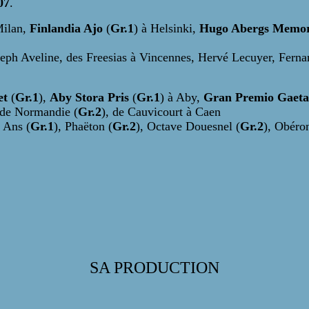
07
.
Milan,
Finlandia Ajo
(
Gr.1
) à Helsinki,
Hugo Abergs Memor
oseph Aveline, des Freesias à Vincennes, Hervé Lecuyer, Ferna
et
(
Gr.1
),
Aby Stora Pris
(
Gr.1
) à Aby,
Gran Premio Gaetan
 de Normandie (
Gr.2
), de Cauvicourt à Caen
4 Ans (
Gr.1
), Phaëton (
Gr.2
), Octave Douesnel (
Gr.2
), Obéro
SA PRODUCTION