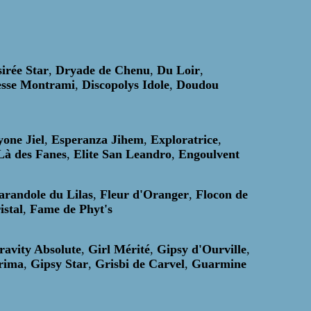
irée Star
,
Dryade de Chenu
,
Du Loir
,
sse Montrami
,
Discopolys Idole
,
Doudou
one Jiel
,
Esperanza Jihem
,
Exploratrice
,
Là des Fanes
,
Elite San Leandro
,
Engoulvent
arandole du Lilas
,
Fleur d'Oranger
,
Flocon de
istal
,
Fame de Phyt's
ravity Absolute
,
Girl Mérité
,
Gipsy d'Ourville
,
rima
,
Gipsy Star
,
Grisbi de Carvel
,
Guarmine