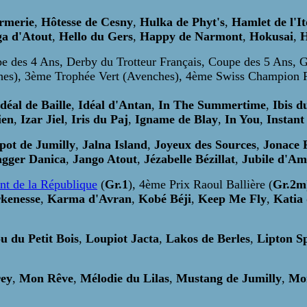
rmerie
,
Hôtesse de Cesny
,
Hulka de Phyt's
,
Hamlet de l'I
ga d'Atout
,
Hello du Gers
,
Happy de Narmont
,
Hokusai
,
H
e des 4 Ans, Derby du Trotteur Français, Coupe des 5 Ans, Gr
es), 3ème Trophée Vert (Avenches), 4ème Swiss Champion 
Idéal de Baille
,
Idéal d'Antan
,
In The Summertime
,
Ibis d
ien
,
Izar Jiel
,
Iris du Paj
,
Igname de Blay
,
In You
,
Instant
pot de Jumilly
,
Jalna Island
,
Joyeux des Sources
,
Jonace P
agger Danica
,
Jango Atout
,
Jézabelle Bézillat
,
Jubile d'A
ent de la République
(
Gr.1
),
4ème Prix Raoul Ballière (
Gr.2m
kenesse
,
Karma d'Avran
,
Kobé Béji
,
Keep Me Fly
,
Katia
u du Petit Bois
,
Loupiot Jacta
,
Lakos de Berles
,
Lipton S
rey
,
Mon Rêve
,
Mélodie du Lilas
,
Mustang de Jumilly
,
Mo