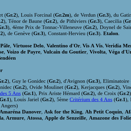
t (
Gr.2
), Louis Forcinal (
Gr.2m
), de Verdun (
Gr.3
), du Gatin
.2
), Ténor de Baune (
Gr.2
), de Pithiviers (
Gr.3
), Caecilia (
Gr
Gr.3
), 4ème Prix de Tonnac-Villeneuve (
Gr.2
), Doynel de Sai
.2
), de Genève (
Gr.3
), Constant-Hervieu (
Gr.3
).
Etalon
.
 Pâle
,
Virtuose Delo
,
Valentino d'Or
Vis A Vis
Veridia Me
,
,
se
,
Voizo de Payre
,
Vulcain du Goutier
,
Vivolta
,
Véga d'U
endéen
er
r.2
), Guy le Gonidec (
Gr.2
), d'Avignon (
Gr.3
), Eliminatoire
onidec (
Gr.2
), Ovide Moulinet (
Gr.2
), Kerjacques (
Gr.2
), Vin
 des 5 Ans
(
Gr.1
), Prix Ariste Hémard (
Gr.2
), de Croix (
Gr.2
Gr.1
), Louis Jariel (
Gr.2
), 5ème
Critérium des 4 Ans
(
Gr.1
),
- Angers)
Amaréna Danover
,
Ask for the King
,
Ah Petit Coquin
,
Af
da
Armure
,
Atossa
,
Apple de Senzeille
,
Amazone des Folie
,