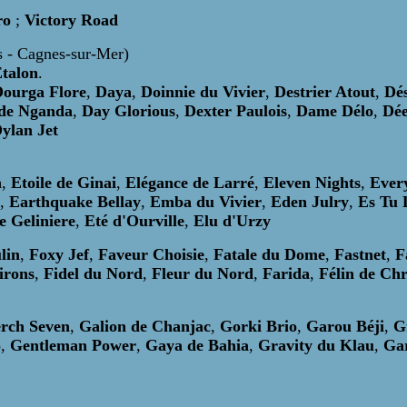
tro
;
Victory Road
s - Cagnes-sur-Mer)
talon
.
ourga Flore
,
Daya
,
Doinnie du Vivier
,
Destrier Atout
,
Dés
de Nganda
,
Day Glorious
,
Dexter Paulois
,
Dame Délo
,
Dée
ylan Jet
n
,
Etoile de Ginai
,
Elégance de Larré
,
Eleven Nights
,
Every
,
Earthquake Bellay
,
Emba du Vivier
,
Eden Julry
,
Es Tu 
e Geliniere
,
Eté d'Ourville
,
Elu d'Urzy
lin
,
Foxy Jef
,
Faveur Choisie
,
Fatale du Dome
,
Fastnet
,
F
irons
,
Fidel du Nord
,
Fleur du Nord
,
Farida
,
Félin de Chr
rch Seven
,
Galion de Chanjac
,
Gorki Brio
,
Garou Béji
,
G
o
,
Gentleman Power
,
Gaya de Bahia
,
Gravity du Klau
,
Ga