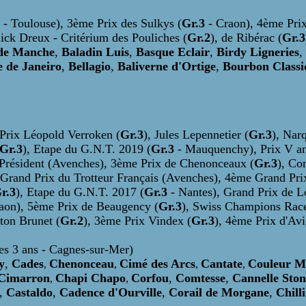
- Toulouse), 3ème Prix des Sulkys (
Gr.3
- Craon), 4ème Pri
ick Dreux - Critérium des Pouliches (
Gr.2
), de Ribérac (
Gr.3
de Manche
,
Baladin Luis
,
Basque Eclair
,
Birdy Ligneries
,
e de Janeiro
,
Bellagio
,
Baliverne d'Ortige
,
Bourbon Classi
 Prix Léopold Verroken (
Gr.3
), Jules Lepennetier (
Gr.3
), Nar
Gr.3
), Etape du G.N.T. 2019 (
Gr.3
- Mauquenchy),
Prix V a
Président (Avenches),
3ème Prix de Chenonceaux (
Gr.3
), Co
 Grand Prix du Trotteur Français (Avenches), 4ème Grand Pri
r.3
), Etape du G.N.T. 2017 (
Gr.3
- Nantes), Grand Prix de L
raon),
5ème Prix de Beaugency (
Gr.3
), Swiss Champions Race
ton Brunet (
Gr.2
), 3ème Prix Vindex (
Gr.3
), 4ème Prix d'Av
es 3 ans - Cagnes-sur-Mer)
y
,
Cades
Chenonceau
Cimé des Arcs
Cantate
Couleur M
,
,
,
,
Cimarron
Chapi Chapo
Corfou
,
Comtesse
,
Cannelle Ston
,
,
,
Castaldo
,
Cadence d'Ourville
,
Corail de Morgane
,
Chill